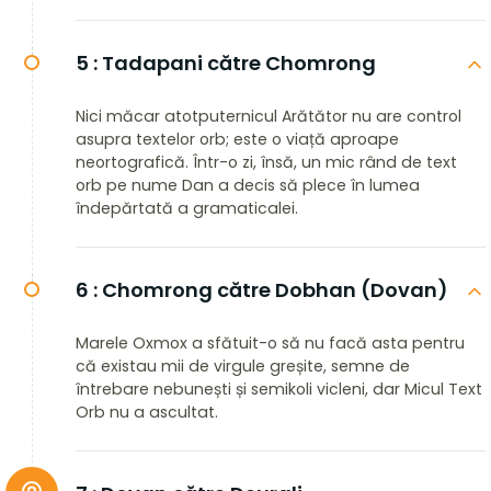
5 :
Tadapani către Chomrong
Nici măcar atotputernicul Arătător nu are control
asupra textelor orb; este o viață aproape
neortografică. Într-o zi, însă, un mic rând de text
orb pe nume Dan a decis să plece în lumea
îndepărtată a gramaticalei.
6 :
Chomrong către Dobhan (Dovan)
Marele Oxmox a sfătuit-o să nu facă asta pentru
că existau mii de virgule greșite, semne de
întrebare nebunești și semikoli vicleni, dar Micul Text
Orb nu a ascultat.