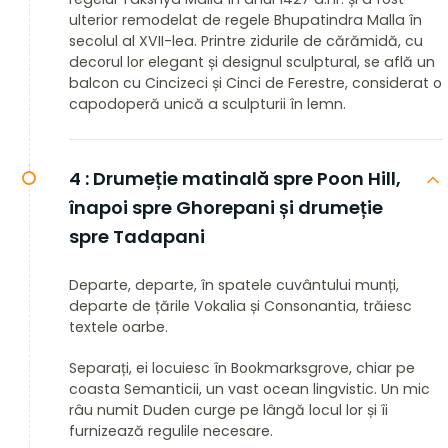
ulterior remodelat de regele Bhupatindra Malla în
secolul al XVII-lea. Printre zidurile de cărămidă, cu
decorul lor elegant și designul sculptural, se află un
balcon cu Cincizeci și Cinci de Ferestre, considerat o
capodoperă unică a sculpturii în lemn.
4 :
Drumeție matinală spre Poon Hill,
înapoi spre Ghorepani și drumeție
spre Tadapani
Departe, departe, în spatele cuvântului munți,
departe de țările Vokalia și Consonantia, trăiesc
textele oarbe.
Separați, ei locuiesc în Bookmarksgrove, chiar pe
coasta Semanticii, un vast ocean lingvistic. Un mic
râu numit Duden curge pe lângă locul lor și îi
furnizează regulile necesare.