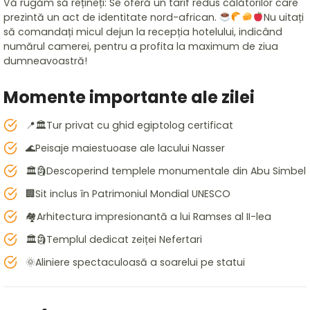
Vă rugăm să rețineți: Se oferă un tarif redus călătorilor care
prezintă un act de identitate nord-african.
Nu uitați
să comandați micul dejun la recepția hotelului, indicând
numărul camerei, pentru a profita la maximum de ziua
dumneavoastră!
Momente importante ale zilei
📍🏛️Tur privat cu ghid egiptolog certificat
🌊Peisaje maiestuoase ale lacului Nasser
🏛️🗿Descoperind templele monumentale din Abu Simbel
🏢Sit inclus în Patrimoniul Mondial UNESCO
🏘️Arhitectura impresionantă a lui Ramses al II-lea
🏛️🗿Templul dedicat zeiței Nefertari
🌞Aliniere spectaculoasă a soarelui pe statui