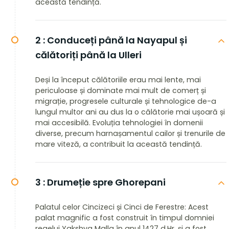
această tendință.
2 :
Conduceți până la Nayapul și
călătoriți până la Ulleri
Deși la început călătoriile erau mai lente, mai
periculoase și dominate mai mult de comerț și
migrație, progresele culturale și tehnologice de-a
lungul multor ani au dus la o călătorie mai ușoară și
mai accesibilă. Evoluția tehnologiei în domenii
diverse, precum harnașamentul cailor și trenurile de
mare viteză, a contribuit la această tendință.
3 :
Drumeție spre Ghorepani
Palatul celor Cincizeci și Cinci de Ferestre: Acest
palat magnific a fost construit în timpul domniei
regelui Yakshya Malla în anul 1427 d.Hr. și a fost