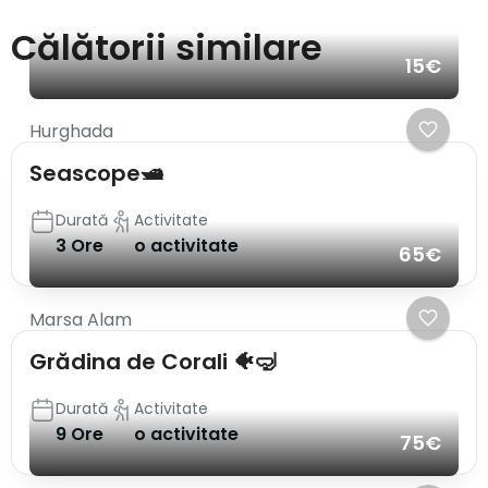
Călătorii similare
15€
Hurghada
Seascope🛥️
Durată
Activitate
3 Ore
o activitate
65€
Marsa Alam
Grădina de Corali 🐠🤿
Durată
Activitate
9 Ore
o activitate
75€